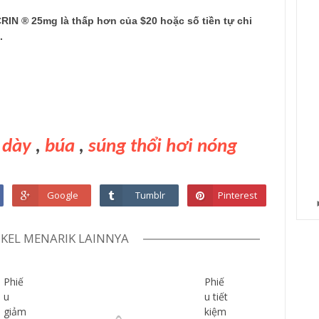
RIN
®
25mg
là
thấp hơn của $
20
hoặc số tiền
tự chi
.
 dày
,
búa
,
súng thổi hơi nóng
Google
Tumblr
Pinterest
IKEL MENARIK LAINNYA
Phiế
Phiế
u
u tiết
giảm
kiệm