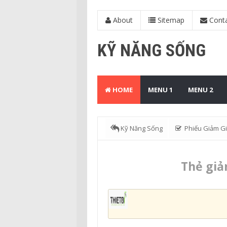
About
Sitemap
Cont
KỸ NĂNG SỐNG
HOME
MENU 1
MENU 2
Kỹ Năng Sống
Phiếu Giảm Gi
Thẻ giả