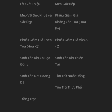
Lời Giới Thiệu
Mẹo Góc Bếp
Mẹo Vặt Sức Khoẻ và
Phiếu Giảm Giá
Sắc Đẹp
Không Cần Toa (Hoa
Kỳ)
Phiếu Giảm Giá Theo
Phiếu Giảm Giá Vần A
Toa (Hoa Kỳ)
- Z
Sinh Tồn Khi Có Bạo
Sinh Tồn Khi Thiên
Động
Tai
Sinh Tồn Nơi Hoang
Tồn Trữ Nước Uống
Dã
Tồn Trữ Thực Phẩm
Trồng Trọt