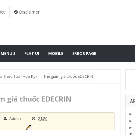
act
Disclaimer
MENU 3
FLAT UI
MOBILE
ERROR PAGE
á Theo Toa (Hoa Kỳ)
Thẻ giảm giá thuốc EDECRIN
m giá thuốc EDECRIN
AR
►
Admin
21:20
►
►
▼