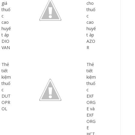
giá
cho
thuố
thuố
c
c
cao
cao
huyế
huyế
t áp
t áp
DIO
AZO
VAN
R
Thẻ
Thẻ
tiết
tiết
kiệm
kiệm
thuố
thuố
c
c
DUT
EXF
OPR
ORG
OL
E và
EXF
ORG
E
HCT