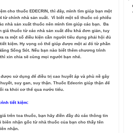
iệm cho thuốc EDECRIN, thì đây, mình tìm giúp bạn một
 từ chính nhà sản xuất. Vì biết một số thuốc có phiếu
càc nhà sản xuất thuốc nên mình tìm giúp các bạn. Đa
m giá thuốc từ các nhà sản xuất đều khá đơn giản, tuy
a ra một số điều kiện cần người tiêu dụng phải hội đủ
tiết kiệm. Hy vọng có thể giúp được một ai đó từ phần
Năng Sống Sót. Nếu bạn nào biết thêm chương trình
 thì xin chia sẽ cùng mọi người bạn nhé.
g
được sử dụng để
điều
trị
cao huyết áp và
phù nề
gây
 huyết
, suy gan,
suy thận. Thuốc Edecrin giúp thận để
ối
ra khỏi cơ thể
qua nước tiểu
.
ình tiết kiệm:
giá
trên
toa thuốc
, bạn hãy điền đầy đủ
các thông tin
i
biên nhận
gốc
từ nhà thuốc
của bạn
cho thấy
tên
iên nhận.