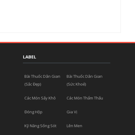
LABEL
Bài Thuốc Dân Gian
Bài Thuốc Dân Gian
(Sắc Đẹp)
(Sức Khoẻ)
Các Món Sấy Khô
Các Món Thẩm Thấu
Đóng Hộp
Gia Vị
Kỹ Năng Sống Sót
Lên Men