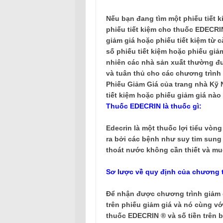
Nếu bạn đang tìm một phiếu tiết k
phiếu tiết kiệm cho thuốc EDECRIN
giảm giá hoặc phiếu tiết kiệm từ 
số phiếu tiết kiệm hoặc phiếu giả
nhiên các nhà sản xuất thường đư
và tuân thủ cho các chương trình 
Phiếu Giảm Giá của trang nhà Kỹ 
tiết kiệm hoặc phiếu giảm giá nào
Thuốc EDECRIN là thuốc gì:
Edecrin
là
một thuốc lợi tiểu
vòn
ra
bởi các bệnh
như
suy tim sung
thoát nước
không cần thiết và
mu
Sơ lược về quy định của chương tr
Để nhận được
chương trình
giảm 
trên phiếu giảm giá và
nó
cùng vớ
thuốc
EDECRIN
®
và số tiền
trên b