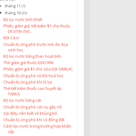
tháng 11
►
(7)
tháng 10
▼
(23)
Bộ lọc nước tinh khiết
Phiếu giảm giá, tiết kiệm $1 cho thuốc
DESITIN chố...
Bột Cà-ri
Chuẩn bị ứng phó trước mối đe dọa
sinh học
Bộ lọc nước bằng than hoạt tính
Thẻ giảm giá thuốc EDECRIN
Phiếu giảm giá $5 cho sữa bột SIMILAC
Chuẩn bị ứng phó vũ khí hoá học
Chuẩn bị ứng phó khi lũ lụt
Thẻ tiết kiệm thuốc cao huyết áp
TARKA
Bộ lọc nước bằng cát
Chuẩn bị ứng phó các vụ gây nổ
Vài điều nên biết về khủng bố
Chuẩn bị ứng phó khi có động đất
Cách lọc nước trong trường hợp khẩn
cấp