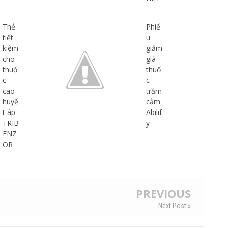
Thẻ
Phiế
tiết
u
kiệm
giảm
cho
giá
thuố
thuố
c
c
cao
trầm
huyế
cảm
t áp
Abilif
TRIB
y
ENZ
OR
PREVIOUS
Next Post »