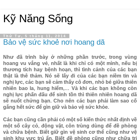
Kỹ Năng Sống
Thứ Tư, 5 tháng 11, 2014
Bảo vệ sức khoẻ nơi hoang dã
Như đã trình bày ở những phần trước, trong vùng
hoang vu vắng vẻ, nhất là khi chỉ có một mình, nếu bị
thương tích hay bệnh hoạn, thì tình cảnh của các bạn
thật là thê thảm. Nó sẽ lấy đi của các bạn niềm tin và
nghị lực, các bạn sẽ cảm thấy cô đơn, nhỏ bé giữa thiên
nhiên bao la, hung hiểm,… Và khi các bạn không còn
nghị lực phấn đấu để sinh tồn thì thiên nhiên hoang dã
sẽ nuốt chửng bạn. Cho nên các bạn phải làm sao cố
gắng hết sức để gìn giữ và bảo vệ sức khỏe.
Các bạn cũng cần phải có một số kiến thức nhất định về
một số cây cỏ, động vật, côn trùng dùng để đề phòng
và chữa bệnh. Biết giữ gìn vệ sinh cơ thể cũng như vệ
sinh khu vực trú ẩn. Biết đề phòng cũng như chữa trị