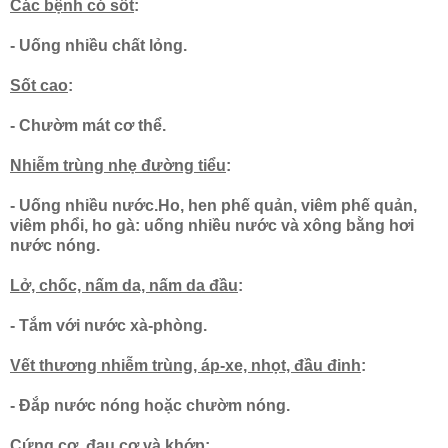
Các bệnh có sốt
:
- Uống nhiều chất lỏng.
Sốt cao
:
- Chườm mát cơ thể.
Nhiễm trùng nhẹ đường tiểu
:
- Uống nhiều nước.Ho, hen phế quản, viêm phế quản,
viêm phổi, ho gà: uống nhiều nước và xông bằng hơi
nước nóng.
Lở, chốc, nấm da, nấm da đầu
:
- Tắm với nước xà-phòng.
Vết thương nhiễm trùng, áp-xe, nhọt, đầu đinh
:
- Đắp nước nóng hoặc chườm nóng.
Cứng cơ, đau cơ và khớp
: