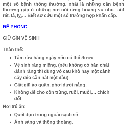
một số bệnh thông thường, nhất là những căn bệnh
thường gặp ở những nơi núi rừng hoang vu như: sốt
rét, tả, lỵ,… Biết sơ cứu một số trường hợp khẩn cấp.
ĐỀ PHÒNG
GIỮ GÌN VỆ SINH
Thân thể:
Tắm rửa hàng ngày nếu có thể được.
Vệ sinh răng miệng. (nếu không có bàn chải
đánh răng thì dùng vỏ cau khô hay một cành
cây dẻo cắn nát một đầu)
Giặt giũ áo quần, phơi dưới nắng.
Không để cho côn trùng, ruồi, muỗi,… chích
đốt
Nơi trú ẩn:
Quét dọn trong ngoài sạch sẽ.
Ánh sáng và thông thoáng.